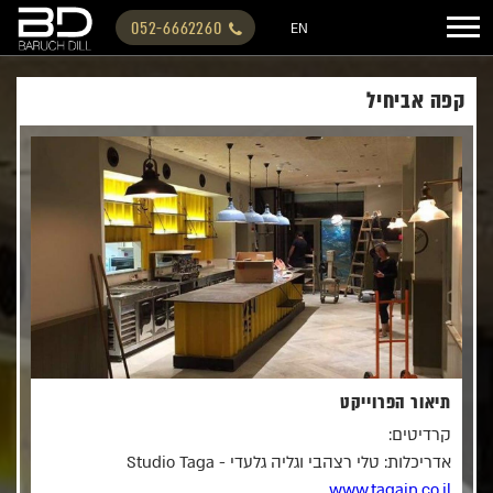
052-6662260
EN
קפה אביחיל
תיאור הפרוייקט
קרדיטים:
אדריכלות: טלי רצהבי וגליה גלעדי - Studio Taga
www.tagain.co.il